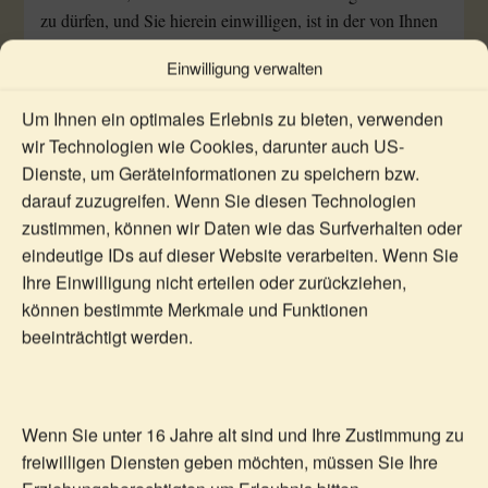
zu dürfen, und Sie hierein einwilligen, ist in der von Ihnen
erteilten Einwilligung die Rechtsgrundlage zu sehen. Wir
Einwilligung verwalten
informieren Sie im Rahmen der Einwilligung darüber,
welche Cookies wir im Einzelnen setzen. Sofern Sie diese
Um Ihnen ein optimales Erlebnis zu bieten, verwenden
Einwilligung nicht erteilen, setzen sich lediglich die
wir Technologien wie Cookies, darunter auch US-
sogenannten technisch notwendigen Cookies, die für den
Dienste, um Geräteinformationen zu speichern bzw.
ordnungsgemäßen Betrieb unserer Internetseiten sowie
darauf zuzugreifen. Wenn Sie diesen Technologien
deren Darstellung in Ihrem Browser erforderlich sind.
zustimmen, können wir Daten wie das Surfverhalten oder
Sofern Sie in das Setzen von Cookies eingewilligt haben,
eindeutige IDs auf dieser Website verarbeiten. Wenn Sie
haben die jederzeitige Möglichkeit, uns gegenüber der
Ihre Einwilligung nicht erteilen oder zurückziehen,
erteilten Einwilligung zu widerrufen.
können bestimmte Merkmale und Funktionen
beeinträchtigt werden.
Webhosting
Wir bedienen uns zum Vorhalten unserer Internetseiten
eines Anbieters, auf dessen Server unsere Internetseiten
Wenn Sie unter 16 Jahre alt sind und Ihre Zustimmung zu
gespeichert und für den Abruf im Internet verfügbar
freiwilligen Diensten geben möchten, müssen Sie Ihre
gemacht werden (Hosting). Hierbei können von dem