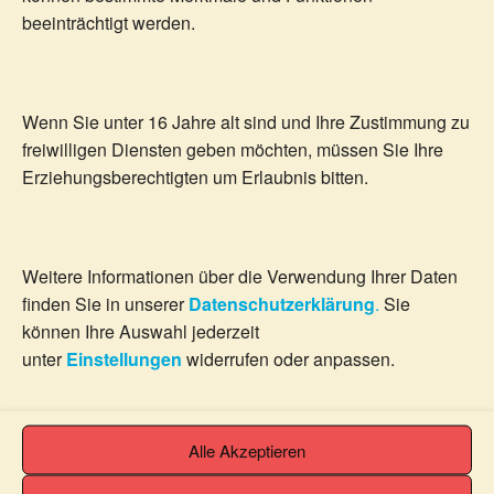
beeinträchtigt werden.
Anmeldung zur Newsletter
Email
Wenn Sie unter 16 Jahre alt sind und Ihre Zustimmung zu
freiwilligen Diensten geben möchten, müssen Sie Ihre
Erziehungsberechtigten um Erlaubnis bitten.
Indem Sie fortfahren, akzeptieren Sie unsere
Datenschutzerklärung.
Weitere Informationen über die Verwendung Ihrer Daten
finden Sie in unserer
Datenschutzerklärung
.
Sie
können Ihre Auswahl jederzeit
unter
Einstellungen
widerrufen oder anpassen.
Mondphase
Alle Akzeptieren
Ein Service von www.Der-Mond.de