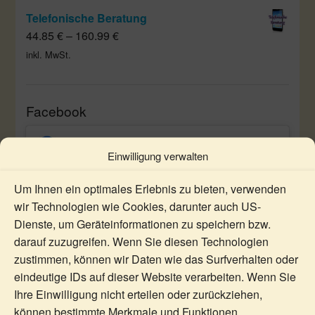
Telefonische Beratung
44.85
€
–
160.99
€
inkl. MwSt.
Facebook
Einwilligung verwalten
Um Ihnen ein optimales Erlebnis zu bieten, verwenden
wir Technologien wie Cookies, darunter auch US-
Klicken Sie, um Marketing Cookies zu
Dienste, um Geräteinformationen zu speichern bzw.
akzeptieren und diesen Inhalt zu aktivieren
darauf zuzugreifen. Wenn Sie diesen Technologien
zustimmen, können wir Daten wie das Surfverhalten oder
eindeutige IDs auf dieser Website verarbeiten. Wenn Sie
Ihre Einwilligung nicht erteilen oder zurückziehen,
können bestimmte Merkmale und Funktionen