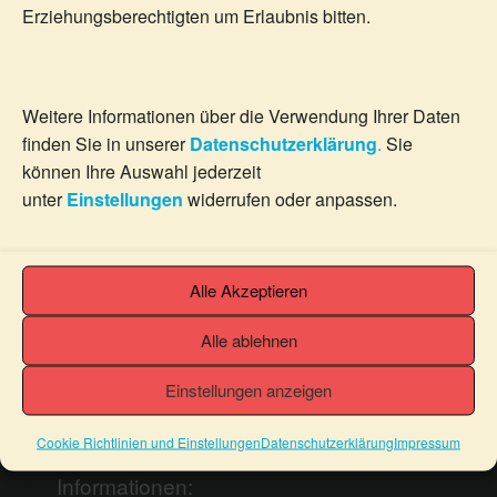
len
Erziehungsberechtigten um Erlaubnis bitten.
weist
ung
Varianten
wäh
mehrere
auf.
len
Varianten
Die
auf.
Optionen
Weitere Informationen über die Verwendung Ihrer Daten
Die
können
finden Sie in unserer
Datenschutzerklärung
.
Sie
Optionen
auf
können Ihre Auswahl jederzeit
können
der
unter
Einstellungen
widerrufen oder anpassen.
auf
Produktseite
Rechtliches:
der
gewählt
Produktseite
werden
AGB
Alle Akzeptieren
gewählt
Datenschutzerklärung
werden
Widerrufsbelehrung & Muster-
Alle ablehnen
Widerrufsformular
Cookie Richtlinien und Einstellungen
Einstellungen anzeigen
Impressum
Cookie Richtlinien und Einstellungen
Datenschutzerklärung
Impressum
Informationen: