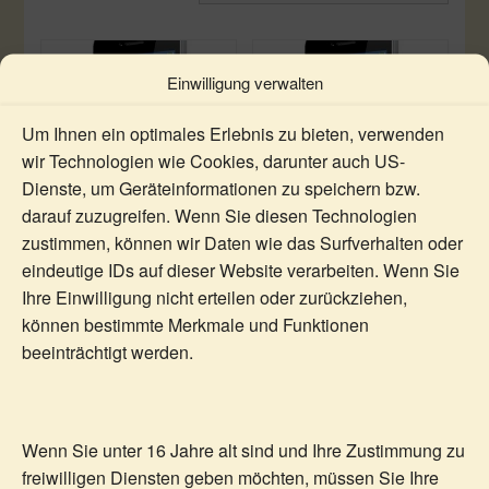
Einwilligung verwalten
Um Ihnen ein optimales Erlebnis zu bieten, verwenden
wir Technologien wie Cookies, darunter auch US-
Dienste, um Geräteinformationen zu speichern bzw.
darauf zuzugreifen. Wenn Sie diesen Technologien
zustimmen, können wir Daten wie das Surfverhalten oder
eindeutige IDs auf dieser Website verarbeiten. Wenn Sie
Schüßler Salze-
Telefonische Beratung
Ihre Einwilligung nicht erteilen oder zurückziehen,
Bachblüten- und
44.85
€
–
160.99
€
können bestimmte Merkmale und Funktionen
Heilsteineberatung
beeinträchtigt werden.
inkl. MwSt.
50.70
€
–
101.40
€
Dieses
inkl. MwSt.
Details
Ausf
Produkt
ühr
Wenn Sie unter 16 Jahre alt sind und Ihre Zustimmung zu
Dieses
Details
weist
ung
Ausf
freiwilligen Diensten geben möchten, müssen Sie Ihre
Produkt
wäh
mehrere
ühr