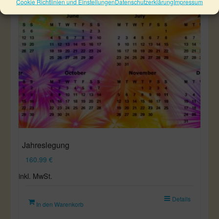
Cookie Richtlinien und Einstellungen
Datenschutzerklärung
Impressum
Jahreslegung
160.99
€
inkl. MwSt.
Details
In den Warenkorb