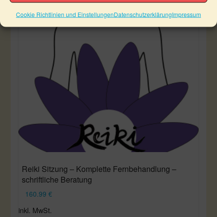
Cookie Richtlinien und Einstellungen
Datenschutzerklärung
Impressum
Reiki Sitzung – Komplette Fernbehandlung –
schriftliche Beratung
160.99
€
inkl. MwSt.