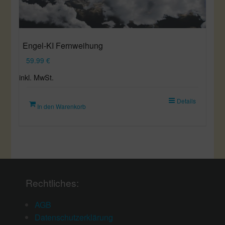
Engel-KI Fernweihung
59.99
€
inkl. MwSt.
Details
In den Warenkorb
Rechtliches:
AGB
Datenschutzerklärung