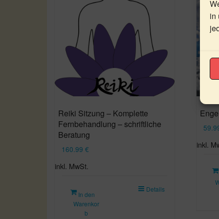
We
in
je
Reiki Sitzung – Komplette
Enge
Fernbehandlung – schriftliche
59.
Beratung
inkl. M
160.99
€
inkl. MwSt.
W
Details
In den
Warenkor
b