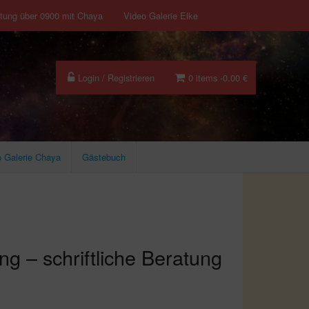
atung über 0900 mit Chaya
Video Galerie Elke
Login / Registrieren
0 items -
0.00
€
o Galerie Chaya
Gästebuch
g – schriftliche Beratung