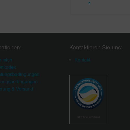
b
mationen:
Kontaktieren Sie uns:
r mich
Kontakt
enkodex
atungsbedingungen
lungsbedingungen
erung & Versand
DE2385435768040