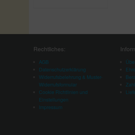
Rechtliches:
Infor
AGB
Übe
Datenschutzerklärung
Ehr
Widerrufsbelehrung & Muster-
Ber
Widerrufsformular
Zah
Cookie Richtlinien und
Lief
Einstellungen
Impressum