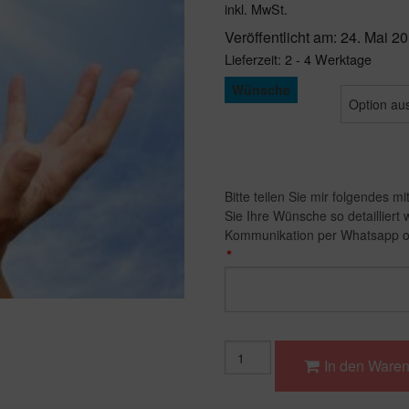
inkl. MwSt.
Veröffentlicht am: 24. Mai 2
Lieferzeit:
2 - 4 Werktage
Wünsche
Bitte teilen Sie mir folgendes m
Sie Ihre Wünsche so detailliert 
Kommunikation per Whatsapp o
*
Wunschbestellung
In den Ware
-
schriftliche
Beratung