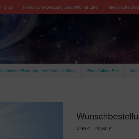
m Shop
Telefonische Beratung über 0900 mit Elke
Telefonische Ber
e
Telefonische Beratung über 0900 mit Chaya
Video Galerie Elke
Vide
Wunschbestellun
4.90
€
–
24.50
€