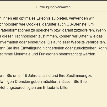
Menge
Einwilligung verwalten
Artikelnummer:
20
Kateg
(Telefonie) oder E-Mail
 Ihnen ein optimales Erlebnis zu bieten, verwenden wir
chnologien wie Cookies, darunter auch US-Dienste, um
räteinformationen zu speichern bzw. darauf zuzugreifen. Wenn
mation
e diesen Technologien zustimmen, können wir Daten wie das
rfverhalten oder eindeutige IDs auf dieser Website verarbeiten.
nn Sie Ihre Einwilligung nicht erteilen oder zurückziehen, kön
stimmte Merkmale und Funktionen beeinträchtigt werden.
bestellung?
 schicke ich Ihre Wunschbestellungen direkt an das Universum.
nn Sie unter 16 Jahre alt sind und Ihre Zustimmung zu
eiwilligen Diensten geben möchten, müssen Sie Ihre
ziehungsberechtigten um Erlaubnis bitten.