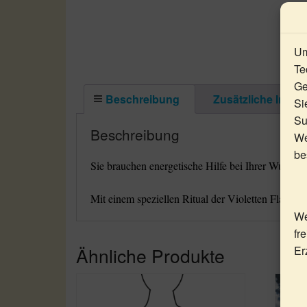
Um
Te
Ge
Beschreibung
Zusätzliche Infor
Si
Su
Beschreibung
We
be
Sie brauchen energetische Hilfe bei Ihrer Wunsch
Mit einem speziellen Ritual der Violetten Flamme
We
fr
Ähnliche Produkte
Er