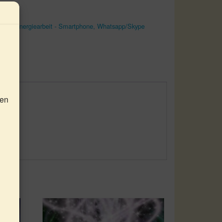
orie:
Energiearbeit - Smartphone, Whatsapp/Skype
nen