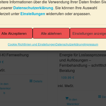
itere Informationen über die Verwendung Ihrer Daten finden Si
 unserer
Datenschutzerklärung
.
Sie können Ihre Auswahl
derzeit unter
Einstellungen
widerrufen oder anpassen.
Alle Akzeptieren
Alle ablehnen
Einstellungen anzeig
Cookie Richtlinien und Einstellungen
Datenschutzerklärung
Impressum
l-KI Fernweihung
Energie für Loslassprozess
und Auflösungen –
99
€
Fernbehandlung – schriftlic
wSt.
Beratung
109.99
€
Details
In den
inkl. MwSt.
arenkor
b
Det
In den
Warenkor