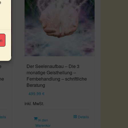
e
en
e
Der Seelenaufbau – Die 3
monatige Geistheilung –
he
Fernbehandlung – schriftliche
Beratung
499.99
€
inkl. MwSt.
ails
Details
In den
Warenkor